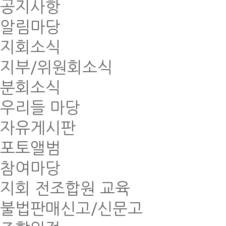
공지사항
알림마당
지회소식
지부/위원회소식
분회소식
우리들 마당
자유게시판
포토앨범
참여마당
지회 전조합원 교육
불법판매신고/신문고