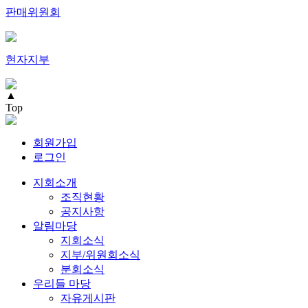
판매위원회
현자지부
▲
Top
회원가입
로그인
지회소개
조직현황
공지사항
알림마당
지회소식
지부/위원회소식
분회소식
우리들 마당
자유게시판