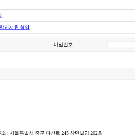
약
 할인제휴 협약
비밀번호
소 : 서울특별시 중구 다산로 245 상민빌딩 202호